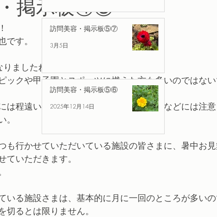
・掲示板④③
！
訪問美容・掲示板⑤⑦
也です。
3月5日
なりましたね！
ピックや甲子園とスポーツに燃えた方も多いのではない
訪問美容・掲示板⑤⑥
には程遠い日々ですので、引き続き熱中症などには注意
2025年12月14日
い。
つも行かせていただいている施設の皆さまに、暑中お見
せていただきます。
。
ている施設さまは、基本的に月に一回のところが多いの
を切るとは限りません。