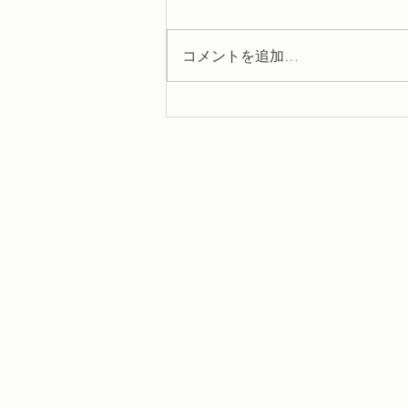
コメントを追加…
訪問美容・掲示板⑤⑧