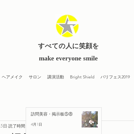
すべての人に笑顔を
​make everyone smile
ヘアメイク
サロン
講演活動
Bright Shield
バリフェス2019
訪問美容・掲示板⑤⑧
4月1日
25日
読了時間: 2分