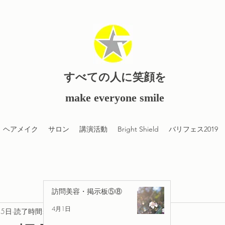
すべての人に笑顔を
​make everyone smile
ヘアメイク
サロン
講演活動
Bright Shield
バリフェス2019
訪問美容・掲示板⑤⑧
4月1日
25日
読了時間: 3分