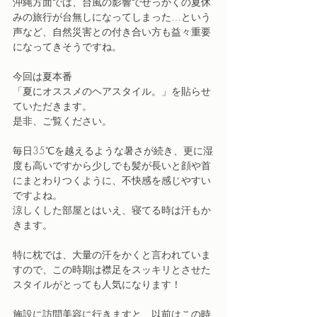
沖縄方面では、台風の影響でせっかくの夏休
みの旅行が台無しになってしまった…という
声など、自然災害との付き合い方も益々重要
になってきそうですね。
今回は夏本番
「夏にオススメのヘアスタイル。」を貼らせ
ていただきます。
是非、ご覧ください。
毎日35℃を越えるような暑さが続き、更に湿
度も高いですから少しでも髪が長いと顔や首
にまとわりつくように、不快感を感じやすい
ですよね。
涼しくした部屋とはいえ、寝てる時は汗もか
きます。
特に枕では、大量の汗をかくと言われていま
すので、この時期は襟足をスッキリとさせた
スタイルがとっても人気になります！
施設に訪問美容に行きますと、以前はこの時