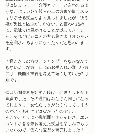
期は決まって、「介護カット」と言われるよ
うな、バリカンで後ろの上の方まで短くスッ
キリさせる髪型がよく見られましたが、後ろ
姿が男性と区別がつかない。と言われ始め
て、最近では見かけることが減ってきまし
た。それだけシニアの方も暑さよりオシャレ
を意識されるようになったんだと思われま
す。
＊寝たきりの方や、シャンプーをなかなかで
きないような方、日頃のお手入れが難しい方
には、機能性重視を考えて短くしていたのは
別です。
僕は訪問美容を始めた時は、介護カットが正
直嫌でした。その理由はみなさん同じになっ
てしまうし、女性らしさがなくなってしまう
のがとても好きではなかったのです…
そこで、どうにか機能面とオシャレさ、エレ
ガントさをを兼ね備えた髪型を楽しんでもら
いたいので、色んな髪型を研究しました！