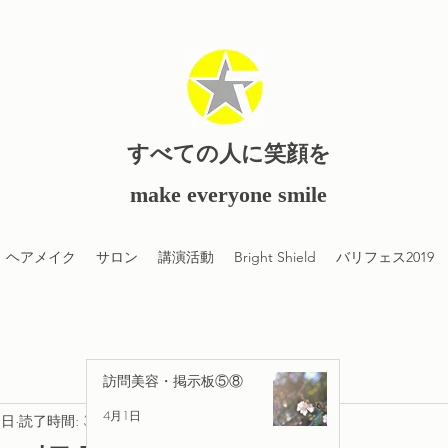
すべての人に笑顔を
​make everyone smile
ヘアメイク
サロン
講演活動
Bright Shield
バリフェス2019
訪問美容・掲示板⑤⑧
4月1日
3日
読了時間: 3分