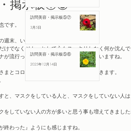
・掲示板①⑧
訪問美容・掲示板⑤⑦
也です。
3月5日
の週末、いかがお過ごしでしょうか。
だけでなくジトッとして心もスッキリしなく何か沈んで
訪問美容・掲示板⑤⑥
ナが流行ってきているとニュースでやっていますね。
2025年12月14日
さまとコロナ。」について貼らせていただきます。
。
すと、マスクをしている人と、マスクをしていない人は
クをしていない人の方が多いと思う事も増えてきました
が終わった』ようにも感じますね。